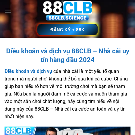
Chuyển
đến
nội
dung
ĐĂNG KÝ + 88K
Điều khoản và dịch vụ 88CLB – Nhà cái uy
tín hàng đầu 2024
Điều khoản và dịch vụ
của nhà cái là một yếu tố quan
trọng mà người chơi không thể bỏ qua khi cá cược. Chúng
giúp bạn hiểu rõ hơn về môi trường chơi mà bạn sẽ tham
gia. Nếu bạn là người đam mê cá cược và muốn tham gia
vào một sân chơi chất lượng, hãy cùng tìm hiểu về nội
dung này của 88CLB – Nhà cái cá cược an toàn và uy tín
nhất hiện nay.