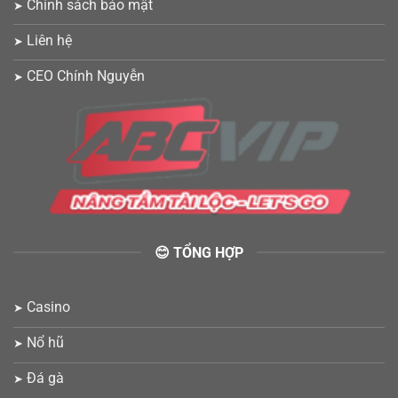
Chính sách bảo mật
Liên hệ
CEO Chính Nguyễn
😊 TỔNG HỢP
Casino
Nổ hũ
Đá gà