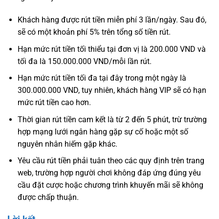
Khách hàng được rút tiền miễn phí 3 lần/ngày. Sau đó,
sẽ có một khoản phí 5% trên tổng số tiền rút.
Hạn mức rút tiền tối thiểu tại đơn vị là 200.000 VND và
tối đa là 150.000.000 VND/mỗi lần rút.
Hạn mức rút tiền tối đa tại đây trong một ngày là
300.000.000 VND, tuy nhiên, khách hàng VIP sẽ có hạn
mức rút tiền cao hơn.
Thời gian rút tiền cam kết là từ 2 đến 5 phút, trừ trường
hợp mạng lưới ngân hàng gặp sự cố hoặc một số
nguyên nhân hiếm gặp khác.
Yêu cầu rút tiền phải tuân theo các quy định trên trang
web, trường hợp người chơi không đáp ứng đúng yêu
cầu đặt cược hoặc chương trình khuyến mãi sẽ không
được chấp thuận.