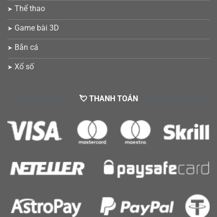
Thể thao
Game bài 3D
Bắn cá
Xổ số
💘 THANH TOÁN